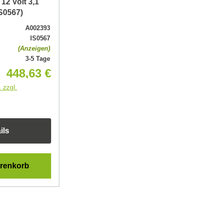
12 Volt 3,1
S0567)
A002393
IS0567
(Anzeigen)
3-5 Tage
448,63 €
 zzgl.
ils
arenkorb