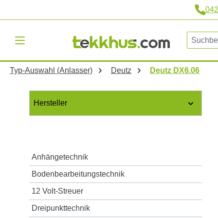
04
m Hauptinhalt springen
Zur Suche springen
Zur Hauptnavigation springen
Typ-Auswahl (Anlasser)
Deutz
Deutz DX6.06
Hersteller
Anhängetechnik
Bodenbearbeitungstechnik
12 Volt-Streuer
Dreipunkttechnik