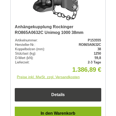
Anhängekupplung Rockinger
RO865A0632C Unimog 1000 38mm
Artikelnummer:
P153555
Hersteller-Nr.:
RO865A0632C
Koppelbolzen (mm):
38
Stützlast (kg):
1250
D-Wert (kN):
59,8
Lieferzeit:
2-3 Tage
1.386,89 €
Preise inkl. MwSt. zzgl. Versandkosten
Details
In den Warenkorb