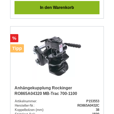
In den Warenkorb
Rabatt
%
Tipp
Anhängekupplung Rockinger
RO865A04320 MB-Trac 700-1100
Artikelnummer:
P153553
Hersteller-Nr.:
RO865A0432C
Koppelbolzen (mm):
38