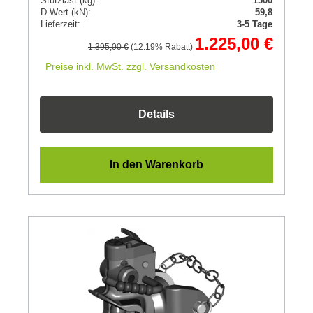
Stützlast (kg):
1500
D-Wert (kN):
59,8
Lieferzeit:
3-5 Tage
1.225,00 €
1.395,00 €
(12.19% Rabatt)
Preise inkl. MwSt. zzgl. Versandkosten
Details
In den Warenkorb