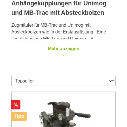
Anhängekupplungen für Unimog
und MB-Trac mit Absteckbolzen
Zugmäuler für MB-Trac und Unimog mit
Absteckbolzen wie in der Erstausrüstung . Eine
Umrüstung von MB-Trac und Unimog auf
Kupplungsböcken mit Schienensystem ist ebenfalls
Mehr anzeigen
möglich.
Tekkhus.com liefert Anhängeböcke mit
Schienensystem für Unimog und MB-Trac.
Direkt zu den Kupplungsböcken
Rabatt
%
Tipp