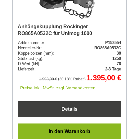
Anhängekupplung Rockinger
RO865A0532C für Unimog 1000
Artikelnummer:
P153554
Hersteller-Nr.:
RO865A0532C
Koppelbolzen (mm):
38
Stützlast (kg):
1250
D-Wert (kN):
76
Lieferzeit:
2-3 Tage
1.395,00 €
1.998,00 €
(30.18% Rabatt)
Preise inkl. MwSt. zzgl. Versandkosten
Details
In den Warenkorb