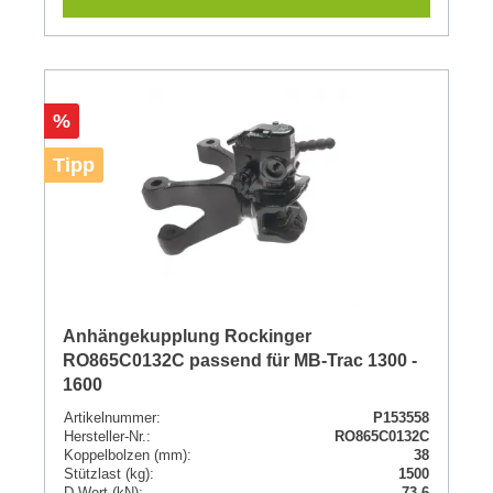
Rabatt
%
Tipp
Anhängekupplung Rockinger
RO865C0132C passend für MB-Trac 1300 -
1600
Artikelnummer:
P153558
Hersteller-Nr.:
RO865C0132C
Koppelbolzen (mm):
38
Stützlast (kg):
1500
D-Wert (kN):
73,6