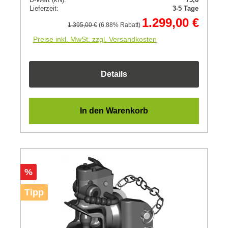
Lieferzeit:
3-5 Tage
1.299,00 €
1.395,00 €
(6.88% Rabatt)
Preise inkl. MwSt. zzgl. Versandkosten
Details
In den Warenkorb
Rabatt
%
Tipp