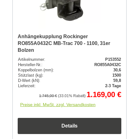
Anhängekupplung Rockinger
RO855A0432C MB-Trac 700 - 1100, 31er
Bolzen
Artikelnummer:
P153552
Hersteller-Nr.:
RO855A0432C
Koppelbolzen (mm):
30,6
Stützlast (kg):
1500
D-Wert (kN):
59,8
Lieferzeit:
2-3 Tage
1.169,00 €
1.745,00 €
(33.01% Rabatt)
Preise inkl. MwSt. zzgl. Versandkosten
Details