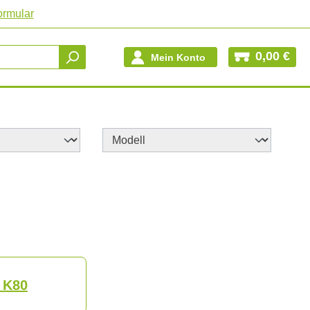
ormular
0,00 €
Mein Konto
 K80