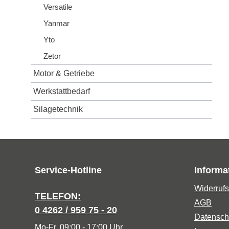
Versatile
Yanmar
Yto
Zetor
Motor & Getriebe
Werkstattbedarf
Silagetechnik
Service-Hotline
Informa
Widerrufs
TELEFON:
AGB
0 4262 / 959 75 - 20
Datensch
Mo-Fr, 09:00 - 17:00 Uhr