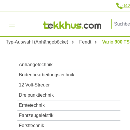
04
m Hauptinhalt springen
Zur Suche springen
Zur Hauptnavigation springen
Typ-Auswahl (Anhängeböcke)
Fendt
Vario 900 TS
Anhängetechnik
Bodenbearbeitungstechnik
12 Volt-Streuer
Dreipunkttechnik
Erntetechnik
Fahrzeugelektrik
Forsttechnik