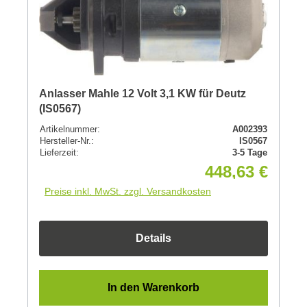
Anlasser Mahle 12 Volt 3,1 KW für Deutz
(IS0567)
Artikelnummer:
A002393
Hersteller-Nr.:
IS0567
Lieferzeit:
3-5 Tage
448,63 €
Preise inkl. MwSt. zzgl. Versandkosten
Details
In den Warenkorb