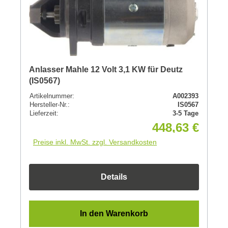
Anlasser Mahle 12 Volt 3,1 KW für Deutz
(IS0567)
Artikelnummer:
A002393
Hersteller-Nr.:
IS0567
Lieferzeit:
3-5 Tage
448,63 €
Preise inkl. MwSt. zzgl. Versandkosten
Details
In den Warenkorb