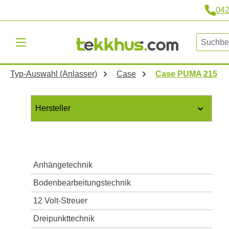
04
m Hauptinhalt springen
Zur Suche springen
Zur Hauptnavigation springen
Typ-Auswahl (Anlasser)
Case
Case PUMA 215
Hersteller
Anhängetechnik
Bodenbearbeitungstechnik
12 Volt-Streuer
Dreipunkttechnik