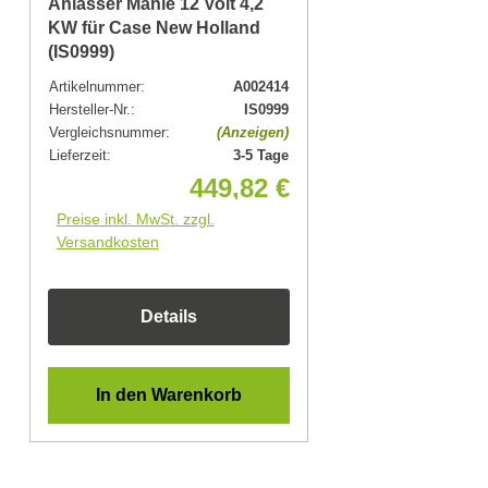
Anlasser Mahle 12 Volt 4,2
KW für Case New Holland
(IS0999)
Artikelnummer:
A002414
Hersteller-Nr.:
IS0999
Vergleichsnummer:
(Anzeigen)
Lieferzeit:
3-5 Tage
449,82 €
Preise inkl. MwSt. zzgl.
Versandkosten
Details
In den Warenkorb