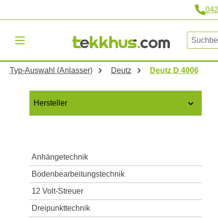
04
m Hauptinhalt springen
Zur Suche springen
Zur Hauptnavigation springen
Typ-Auswahl (Anlasser)
Deutz
Deutz D 4006
Hersteller
Anhängetechnik
Bodenbearbeitungstechnik
12 Volt-Streuer
Dreipunkttechnik