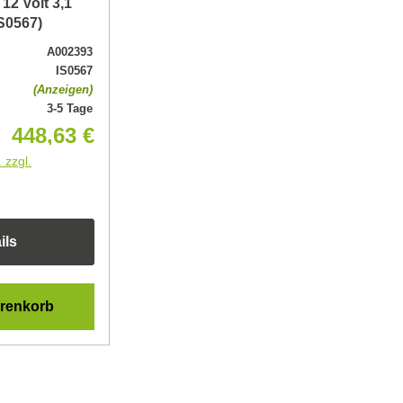
12 Volt 3,1
S0567)
A002393
IS0567
(Anzeigen)
3-5 Tage
448,63 €
 zzgl.
ils
arenkorb