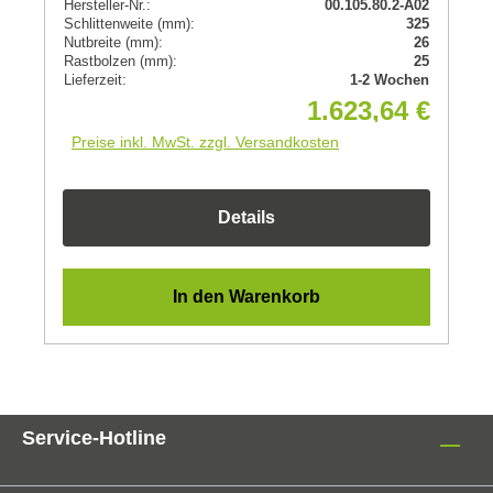
Hersteller-Nr.:
00.105.80.2-A02
Schlittenweite (mm):
325
Nutbreite (mm):
26
Rastbolzen (mm):
25
Lieferzeit:
1-2 Wochen
1.623,64 €
Preise inkl. MwSt. zzgl. Versandkosten
Details
In den Warenkorb
Service-Hotline