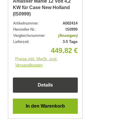
Anlasser Mahle 12 Volt 4,2
KW für Case New Holland
(IS0999)
Artikelnummer:
A002414
Hersteller-Nr.:
IS0999
Vergleichsnummer:
(Anzeigen)
Lieferzeit:
3-5 Tage
449,82 €
Preise inkl. MwSt. zzgl.
Versandkosten
Details
In den Warenkorb