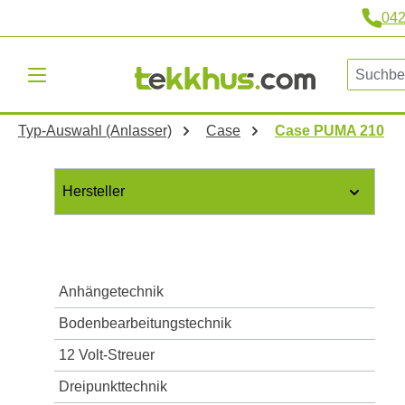
04
m Hauptinhalt springen
Zur Suche springen
Zur Hauptnavigation springen
Typ-Auswahl (Anlasser)
Case
Case PUMA 210
Hersteller
Anhängetechnik
Bodenbearbeitungstechnik
12 Volt-Streuer
Dreipunkttechnik