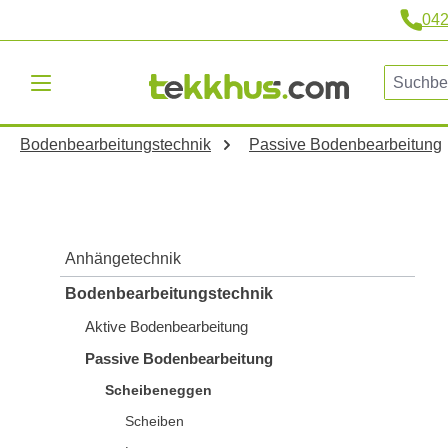
04
m Hauptinhalt springen
Zur Suche springen
Zur Hauptnavigation springen
Bodenbearbeitungstechnik
Passive Bodenbearbeitung
Anhängetechnik
Bodenbearbeitungstechnik
Aktive Bodenbearbeitung
Passive Bodenbearbeitung
Scheibeneggen
Scheiben