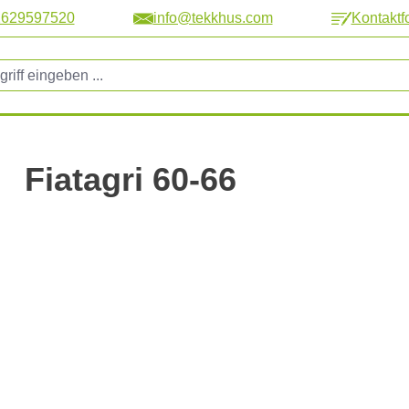
2629597520
info@tekkhus.com
Kontaktf
Fiatagri 60-66