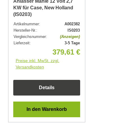
Anlasser Mahle 12 Volt 2,7
KW für Case, New Holland
(IS0203)
Artikelnummer:
A002382
Hersteller-Nr.:
IS0203
Vergleichsnummer:
(Anzeigen)
Lieferzeit:
3-5 Tage
379,61 €
Preise inkl. MwSt. zzgl.
Versandkosten
Details
In den Warenkorb