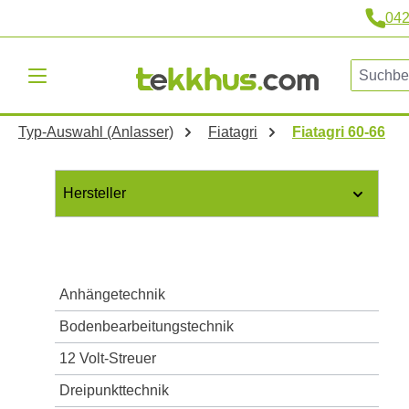
04
m Hauptinhalt springen
Zur Suche springen
Zur Hauptnavigation springen
Typ-Auswahl (Anlasser)
Fiatagri
Fiatagri 60-66
Hersteller
Anhängetechnik
Bodenbearbeitungstechnik
12 Volt-Streuer
Dreipunkttechnik