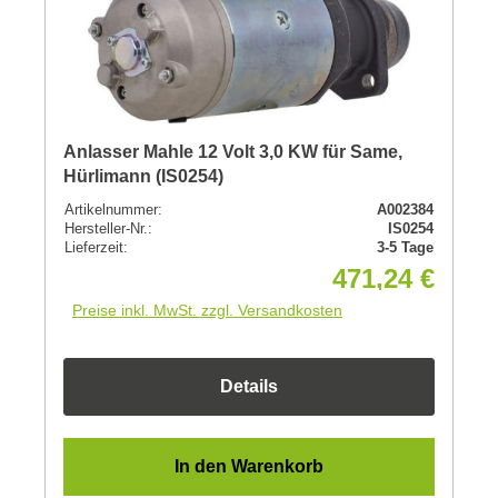
Anlasser Mahle 12 Volt 3,0 KW für Same,
Hürlimann (IS0254)
Artikelnummer:
A002384
Hersteller-Nr.:
IS0254
Lieferzeit:
3-5 Tage
471,24 €
Preise inkl. MwSt. zzgl. Versandkosten
Details
In den Warenkorb