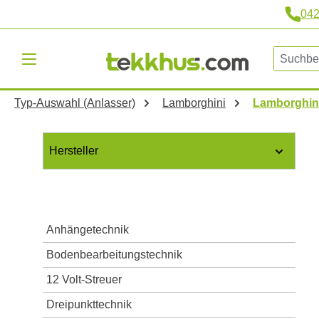
04
m Hauptinhalt springen
Zur Suche springen
Zur Hauptnavigation springen
Typ-Auswahl (Anlasser)
Lamborghini
Lamborghin
Hersteller
Anhängetechnik
Bodenbearbeitungstechnik
12 Volt-Streuer
Dreipunkttechnik