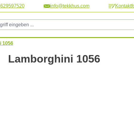
2629597520
info@tekkhus.com
Kontaktf
i 1056
Lamborghini 1056