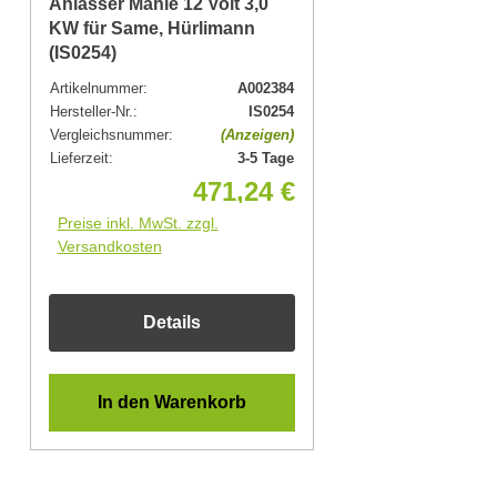
Anlasser Mahle 12 Volt 3,0
KW für Same, Hürlimann
(IS0254)
Artikelnummer:
A002384
Hersteller-Nr.:
IS0254
Vergleichsnummer:
(Anzeigen)
Lieferzeit:
3-5 Tage
471,24 €
Preise inkl. MwSt. zzgl.
Versandkosten
Details
In den Warenkorb