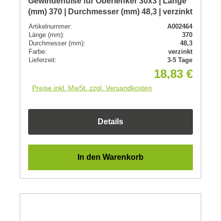
Gewindehülse für Oberlenker 30x3 | Länge
(mm) 370 | Durchmesser (mm) 48,3 | verzinkt
Artikelnummer:
A002464
Länge (mm):
370
Durchmesser (mm):
48,3
Farbe:
verzinkt
Lieferzeit:
3-5 Tage
18,83 €
Preise inkl. MwSt. zzgl. Versandkosten
Details
In den Warenkorb