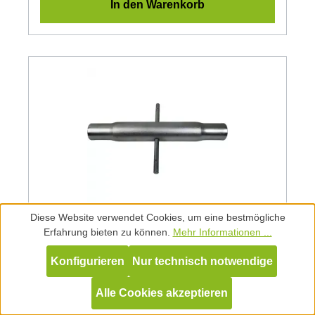
In den Warenkorb
Diese Website verwendet Cookies, um eine bestmögliche
Gewindehülse für Oberlenker 36x3 | Länge
Erfahrung bieten zu können.
Mehr Informationen ...
(mm) 460 | Durchmesser (mm) 54 | schwarz
Konfigurieren
Nur technisch notwendige
Artikelnummer:
A002474
Länge (mm):
460
Durchmesser (mm):
54
Alle Cookies akzeptieren
Farbe:
schwarz
Lieferzeit:
3-5 Tage