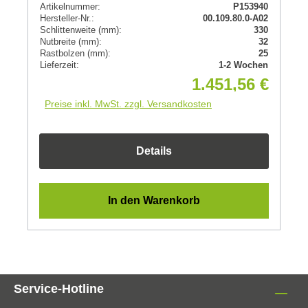
Artikelnummer:
P153940
Hersteller-Nr.:
00.109.80.0-A02
Schlittenweite (mm):
330
Nutbreite (mm):
32
Rastbolzen (mm):
25
Lieferzeit:
1-2 Wochen
1.451,56 €
Preise inkl. MwSt. zzgl. Versandkosten
Details
In den Warenkorb
Service-Hotline