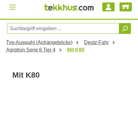
Zum Hauptinhalt springen
Typ-Auswahl (Anhängeböcke)
Deutz-Fahr
Agrotron Serie 6 Tier 4
Mit K80
Mit K80