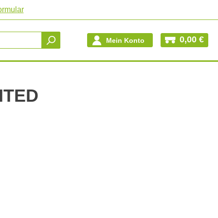
ormular
0,00 €
Mein Konto
ITED