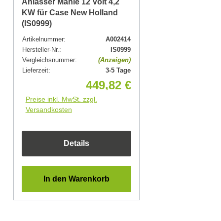
Anlasser Mahle 12 Volt 4,2
KW für Case New Holland
(IS0999)
Artikelnummer:
A002414
Hersteller-Nr.:
IS0999
Vergleichsnummer:
(Anzeigen)
Lieferzeit:
3-5 Tage
449,82 €
Preise inkl. MwSt. zzgl.
Versandkosten
Details
In den Warenkorb