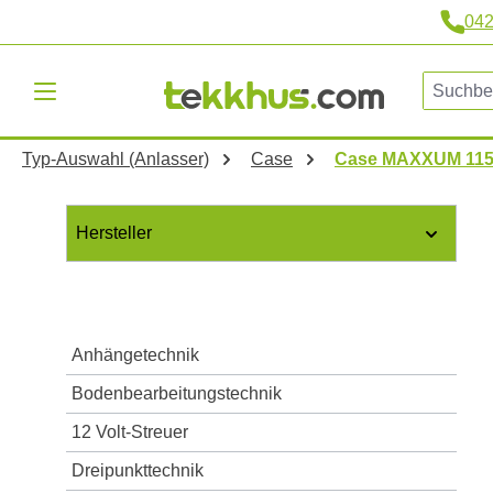
04
m Hauptinhalt springen
Zur Suche springen
Zur Hauptnavigation springen
Typ-Auswahl (Anlasser)
Case
Case MAXXUM 115 
Hersteller
Anhängetechnik
Bodenbearbeitungstechnik
12 Volt-Streuer
Dreipunkttechnik