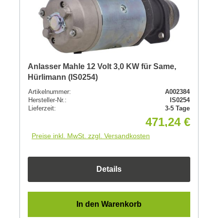
Anlasser Mahle 12 Volt 3,0 KW für Same,
Hürlimann (IS0254)
Artikelnummer:
A002384
Hersteller-Nr.:
IS0254
Lieferzeit:
3-5 Tage
471,24 €
Preise inkl. MwSt. zzgl. Versandkosten
Details
In den Warenkorb