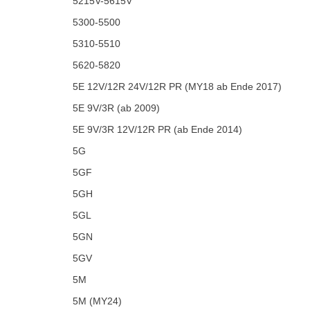
5215V-5615V
5300-5500
5310-5510
5620-5820
5E 12V/12R 24V/12R PR (MY18 ab Ende 2017)
5E 9V/3R (ab 2009)
5E 9V/3R 12V/12R PR (ab Ende 2014)
5G
5GF
5GH
5GL
5GN
5GV
5M
5M (MY24)