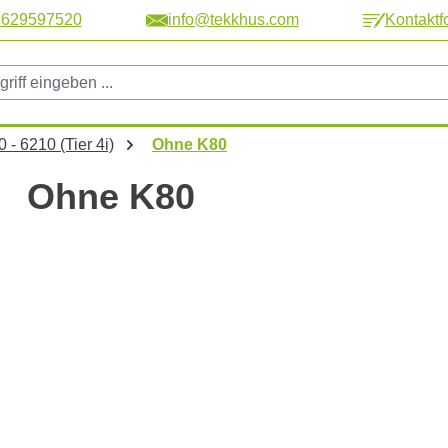
2629597520
info@tekkhus.com
Kontaktf
 - 6210 (Tier 4i)
Ohne K80
Ohne K80