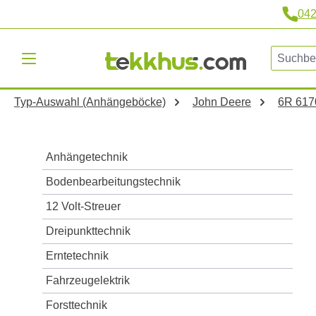
04
m Hauptinhalt springen
Zur Suche springen
Zur Hauptnavigation springen
Typ-Auswahl (Anhängeböcke)
John Deere
6R 6170
Anhängetechnik
Bodenbearbeitungstechnik
12 Volt-Streuer
Dreipunkttechnik
Erntetechnik
Fahrzeugelektrik
Forsttechnik