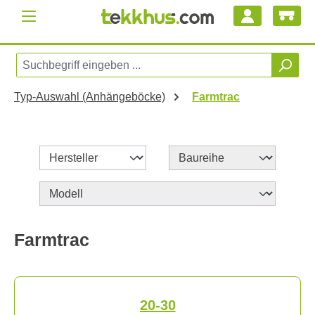
Zum Hauptinhalt springen
Typ-Auswahl (Anhängeböcke)
Farmtrac
Farmtrac
20-30