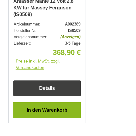
Anlasser Mahle 12 Volt 2,8
KW für Massey Ferguson
(IS0509)
Artikelnummer:
A002389
Hersteller-Nr.:
IS0509
Vergleichsnummer:
(Anzeigen)
Lieferzeit:
3-5 Tage
368,90 €
Preise inkl. MwSt. zzgl.
Versandkosten
Details
In den Warenkorb