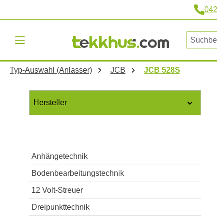
04
m Hauptinhalt springen
Zur Suche springen
Zur Hauptnavigation springen
Typ-Auswahl (Anlasser)
JCB
JCB 528S
Hersteller
Anhängetechnik
Bodenbearbeitungstechnik
12 Volt-Streuer
Dreipunkttechnik