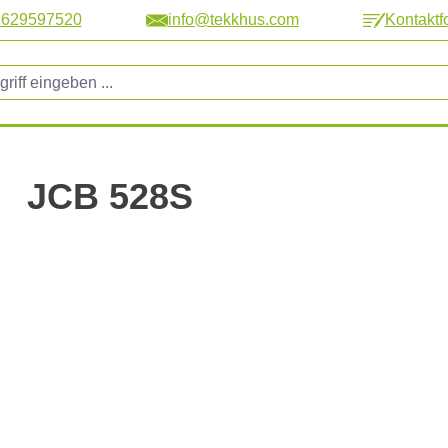
2629597520
info@tekkhus.com
Kontaktf
JCB 528S