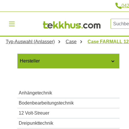
04
m Hauptinhalt springen
Zur Suche springen
Zur Hauptnavigation springen
Typ-Auswahl (Anlasser)
Case
Case FARMALL 1
Hersteller
Anhängetechnik
Bodenbearbeitungstechnik
12 Volt-Streuer
Dreipunkttechnik