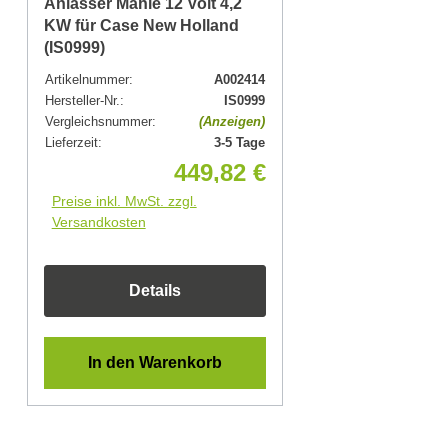
Anlasser Mahle 12 Volt 4,2
KW für Case New Holland
(IS0999)
Artikelnummer:
A002414
Hersteller-Nr.:
IS0999
Vergleichsnummer:
(Anzeigen)
Lieferzeit:
3-5 Tage
449,82 €
Preise inkl. MwSt. zzgl.
Versandkosten
Details
In den Warenkorb