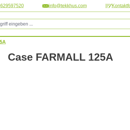
2629597520
info@tekkhus.com
Kontaktf
25A
Case FARMALL 125A